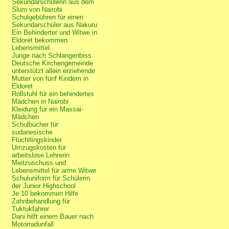
Sekundarschülerin aus dem
Slum von Nairobi
Schulgebühren für einen
Sekundarschüler aus Nakuru
Ein Behinderter und Witwe in
Eldoret bekommen
Lebensmittel
Junge nach Schlangenbiss
Deutsche Kirchengemeinde
unterstützt allein erziehende
Mutter von fünf Kindern in
Eldoret
Rollstuhl für ein behindertes
Mädchen in Nairobi
Kleidung für ein Massai-
Mädchen
Schulbücher für
sudanesische
Flüchtlingskinder
Umzugskosten für
arbeitslose Lehrerin
Mietzuschuss und
Lebensmittel für arme Witwe
Schuluniform für Schülerin
der Junior Highschool
Je 10 bekommen Hilfe
Zahnbehandlung für
Tuktukfahrer
Dani hilft einem Bauer nach
Motorradunfall