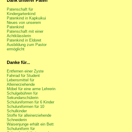
Dank unserer Paten
Patenschaft für
Kindergartenkind
Patenkind in Kapkuikui
Neues von unserem
Patenkind
Patenschaft mit einer
Achtklässlerin
Patenkind in Eldoret
Ausbildung zum Pastor
ermöglicht
Danke für...
Entfernen einer Zyste
Fahrrad für Student
Lebensmittel für
Alleinerziehende
Möbel für eine arme Lehrerin
Schulgebühren für
Sekundarschülerin
Schuluniformen für 6 Kinder
Schuluniformen für 10
Schulkinder
Stoffe für alleinerziehende
Schneiderin
Waisenjunge erhält ein Bett
Schuluniform für