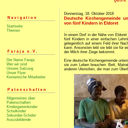
Donnerstag, 18. Oktober 2018
Navigation
Deutsche Kirchengemeinde unte
von fünf Kindern in Eldoret
Startseite
Themen
In einem Dorf in der Nähe von Eldoret l
fünf Kindern in einer einfachen Lehm
gelegentlich auf einem Feld ihrer Nac
kann. Ansonsten lebt sie lebt sie für e
Faraja e.V.
der Milch ihrer Ziege bekommt.
Der Name Faraja
Eine deutsche Kirchengemeinde unterst
Wer wir sind
sie zum Leben brauchen: Bett, Matrat
Unsere Satzung
anderen Utensilien, die man zum Über
Unser Flyer
Kenianische Mitarbeiter
Patenschaften
Allgemeines über
Patenschaften
Kindergartenkinder
Schulkinder
Sekundar-Schüler
Auszubildende