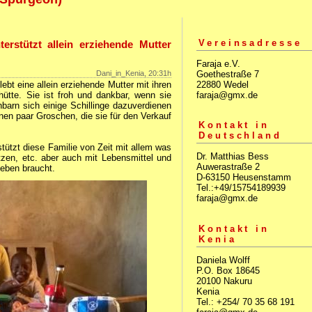
Vereinsadresse
rstützt allein erziehende Mutter
Faraja e.V.
Goethestraße 7
Dani_in_Kenia, 20:31h
22880 Wedel
ebt eine allein erziehende Mutter mit ihren
faraja@gmx.de
hütte. Sie ist froh und dankbar, wenn sie
hbarn sich einige Schillinge dazuverdienen
inen paar Groschen, die sie für den Verkauf
Kontakt in
Deutschland
ützt diese Familie von Zeit mit allem was
Dr. Matthias Bess
zen, etc. aber auch mit Lebensmittel und
Auwerastraße 2
leben braucht.
D-63150 Heusenstamm
Tel.:+49/15754189939
faraja@gmx.de
Kontakt in
Kenia
Daniela Wolff
P.O. Box 18645
20100 Nakuru
Kenia
Tel.: +254/ 70 35 68 191