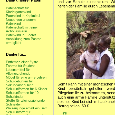
Dank unserer Paten
und zur Schule zu schicken. Wi
helfen der Familie durch Lebensmi
Patenschaft für
Kindergartenkind
Patenkind in Kapkuikui
Neues von unserem
Patenkind
Patenschaft mit einer
Achtklässlerin
Patenkind in Eldoret
Ausbildung zum Pastor
ermöglicht
Danke für...
Entfernen einer Zyste
Fahrrad für Student
Lebensmittel für
Alleinerziehende
Möbel für eine arme Lehrerin
Schulgebühren für
Somit kann mit einer monatlichen 
Sekundarschülerin
Kind persönlich geholfen wer
Schuluniformen für 6 Kinder
Pflegefamilie zu bekommen, sonde
Schuluniformen für 10
Schulkinder
auch eine arme Familie unterstützt
Stoffe für alleinerziehende
solches Kind bei sich mit aufzune
Schneiderin
Betrag bei ca. 60 €.
Waisenjunge erhält ein Bett
Schuluniform für
...
link