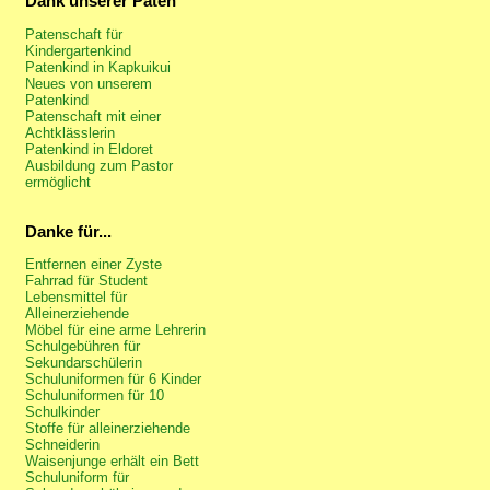
Dank unserer Paten
Patenschaft für
Kindergartenkind
Patenkind in Kapkuikui
Neues von unserem
Patenkind
Patenschaft mit einer
Achtklässlerin
Patenkind in Eldoret
Ausbildung zum Pastor
ermöglicht
Danke für...
Entfernen einer Zyste
Fahrrad für Student
Lebensmittel für
Alleinerziehende
Möbel für eine arme Lehrerin
Schulgebühren für
Sekundarschülerin
Schuluniformen für 6 Kinder
Schuluniformen für 10
Schulkinder
Stoffe für alleinerziehende
Schneiderin
Waisenjunge erhält ein Bett
Schuluniform für