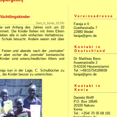
Vereinsadresse
lüchtlingskinder
Dani_in_Kenia, 20:33h
Faraja e.V.
 die seit Anfang des Jahres sich um 10
Goethestraße 7
mert. Die Kinder flohen mit ihren Eltern
22880 Wedel
en alle in sehr einfachen Verhältnisse.
faraja@gmx.de
e Schule besucht. Andere waren seit über
Kontakt in
en Ferien und abends nach der „normalen“
Deutschland
 aber sicher die „normale“ kenianische
inder sind unterschiedlichen Alters und
Dr. Matthias Bess
Auwerastraße 2
D-63150 Heusenstamm
raja nun in der Lage, C. Schulbücher zu
Tel.:+49/15754189939
, die Kinder besser zu unterrichten.
faraja@gmx.de
Kontakt in
Kenia
Daniela Wolff
P.O. Box 18645
20100 Nakuru
Kenia
Tel.: +254/ 70 35 68 191