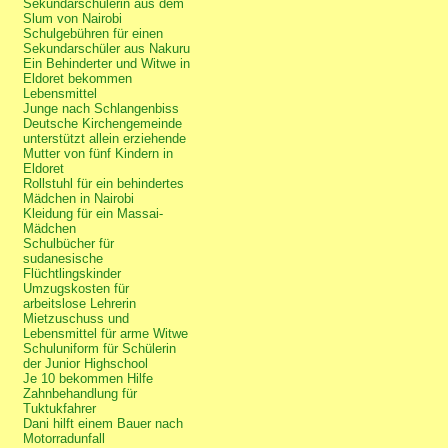
Sekundarschülerin aus dem
Slum von Nairobi
Schulgebühren für einen
Sekundarschüler aus Nakuru
Ein Behinderter und Witwe in
Eldoret bekommen
Lebensmittel
Junge nach Schlangenbiss
Deutsche Kirchengemeinde
unterstützt allein erziehende
Mutter von fünf Kindern in
Eldoret
Rollstuhl für ein behindertes
Mädchen in Nairobi
Kleidung für ein Massai-
Mädchen
Schulbücher für
sudanesische
Flüchtlingskinder
Umzugskosten für
arbeitslose Lehrerin
Mietzuschuss und
Lebensmittel für arme Witwe
Schuluniform für Schülerin
der Junior Highschool
Je 10 bekommen Hilfe
Zahnbehandlung für
Tuktukfahrer
Dani hilft einem Bauer nach
Motorradunfall