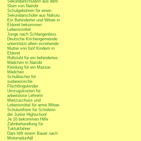
Sekundarschülerin aus dem
Slum von Nairobi
Schulgebühren für einen
Sekundarschüler aus Nakuru
Ein Behinderter und Witwe in
Eldoret bekommen
Lebensmittel
Junge nach Schlangenbiss
Deutsche Kirchengemeinde
unterstützt allein erziehende
Mutter von fünf Kindern in
Eldoret
Rollstuhl für ein behindertes
Mädchen in Nairobi
Kleidung für ein Massai-
Mädchen
Schulbücher für
sudanesische
Flüchtlingskinder
Umzugskosten für
arbeitslose Lehrerin
Mietzuschuss und
Lebensmittel für arme Witwe
Schuluniform für Schülerin
der Junior Highschool
Je 10 bekommen Hilfe
Zahnbehandlung für
Tuktukfahrer
Dani hilft einem Bauer nach
Motorradunfall