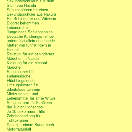
Sekundarschülerin aus dem
Slum von Nairobi
Schulgebühren für einen
Sekundarschüler aus Nakuru
Ein Behinderter und Witwe in
Eldoret bekommen
Lebensmittel
Junge nach Schlangenbiss
Deutsche Kirchengemeinde
unterstützt allein erziehende
Mutter von fünf Kindern in
Eldoret
Rollstuhl für ein behindertes
Mädchen in Nairobi
Kleidung für ein Massai-
Mädchen
Schulbücher für
sudanesische
Flüchtlingskinder
Umzugskosten für
arbeitslose Lehrerin
Mietzuschuss und
Lebensmittel für arme Witwe
Schuluniform für Schülerin
der Junior Highschool
Je 10 bekommen Hilfe
Zahnbehandlung für
Tuktukfahrer
Dani hilft einem Bauer nach
Motorradunfall