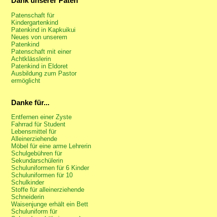
Dank unserer Paten
Patenschaft für
Kindergartenkind
Patenkind in Kapkuikui
Neues von unserem
Patenkind
Patenschaft mit einer
Achtklässlerin
Patenkind in Eldoret
Ausbildung zum Pastor
ermöglicht
Danke für...
Entfernen einer Zyste
Fahrrad für Student
Lebensmittel für
Alleinerziehende
Möbel für eine arme Lehrerin
Schulgebühren für
Sekundarschülerin
Schuluniformen für 6 Kinder
Schuluniformen für 10
Schulkinder
Stoffe für alleinerziehende
Schneiderin
Waisenjunge erhält ein Bett
Schuluniform für