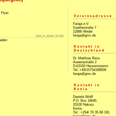
 Flyer
Vereinsadresse
Faraja e.V.
Goethestraße 7
22880 Wedel
faraja@gmx.de
Dani_in_Kenia, 15:16h
laden:
Kontakt in
Deutschland
Dr. Matthias Bess
Auwerastraße 2
D-63150 Heusenstamm
Tel.:+49/15754189939
faraja@gmx.de
Kontakt in
Kenia
Daniela Wolff
P.O. Box 18645
20100 Nakuru
Kenia
Tel.: +254/ 70 35 68 191